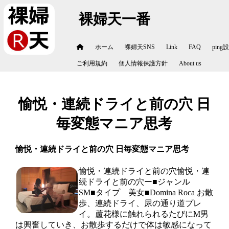
裸婦天一番
ホーム
裸婦天SNS
Link
FAQ
ping
ご利用規約
個人情報保護方針
About us
愉悦・連続ドライと前の穴 日
毎変態マニア思考
愉悦・連続ドライと前の穴 日毎変態マニア思考
愉悦・連続ドライと前の穴愉悦・連
続ドライと前の穴ー■ジャンル
SM■タイプ 美女■Domina Roca お散
歩、連続ドライ、尿の通り道プレ
イ。蘆花様に触れられるたびにM男
は興奮していき、お散歩するだけで体は敏感になって