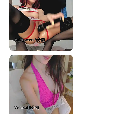
Aoki_sweet 9分前
VeliaSai 9分前