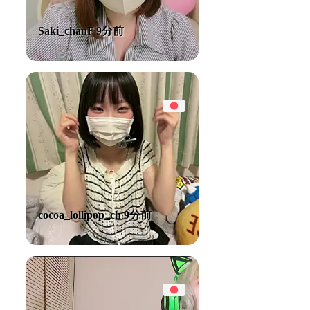
Saki_chanF 9分前
cocoa_lollipop_ch 9分前