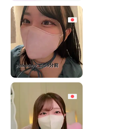
pinkudayo_girl 9分前