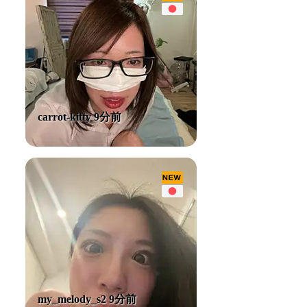
carrot-kitty 9分前
my_melody_s2 9分前