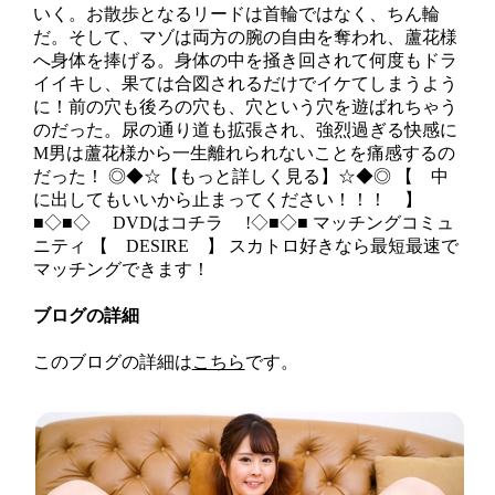
いく。お散歩となるリードは首輪ではなく、ちん輪
だ。そして、マゾは両方の腕の自由を奪われ、蘆花様
へ身体を捧げる。身体の中を掻き回されて何度もドラ
イイキし、果ては合図されるだけでイケてしまうよう
に！前の穴も後ろの穴も、穴という穴を遊ばれちゃう
のだった。尿の通り道も拡張され、強烈過ぎる快感に
M男は蘆花様から一生離れられないことを痛感するの
だった！ ◎◆☆【もっと詳しく見る】☆◆◎ 【 中
に出してもいいから止まってください！！！ 】
■◇■◇ DVDはコチラ !◇■◇■ マッチングコミュ
ニティ 【 DESIRE 】 スカトロ好きなら最短最速で
マッチングできます！
ブログの詳細
このブログの詳細は
こちら
です。