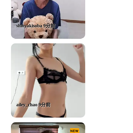
shioyakisoba 9分前
ailey_chao 9分前