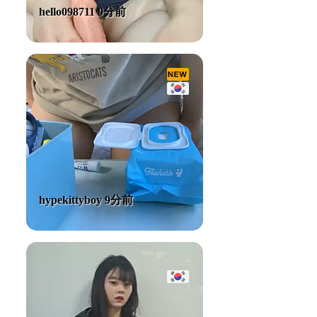
hello098711 9分前
hypekittyboy 9分前