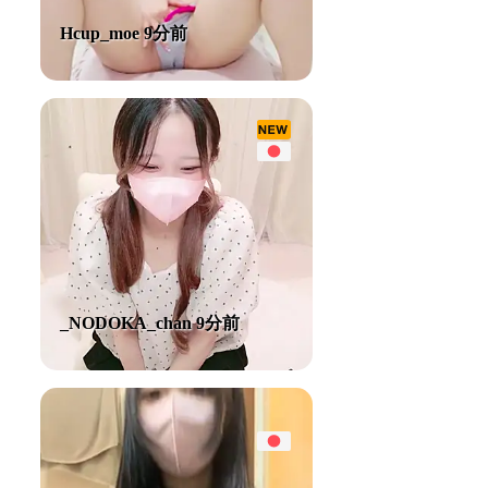
Hcup_moe 9分前
_NODOKA_chan 9分前