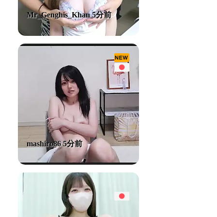
Mr_Genghis_Khan 5分前
mashiro86 5分前