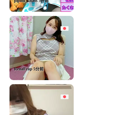
pipimi_khaos 5分前
RenaFcup 5分前