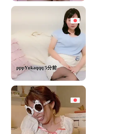
pppYukaqqq 5分前