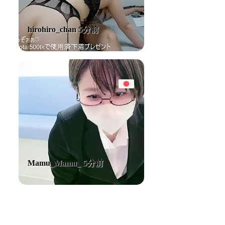
hirohiro_chan 5分前
Mamu_Mamu_ 5分前