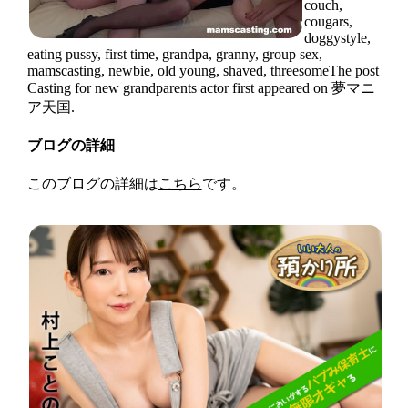
couch,
cougars,
doggystyle,
eating pussy, first time, grandpa, granny, group sex,
mamscasting, newbie, old young, shaved, threesomeThe post
Casting for new grandparents actor first appeared on 夢マニ
ア天国.
ブログの詳細
このブログの詳細は
こちら
です。