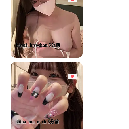
hiyori_hiyochan 5分前
shina_mo_n_ch 5分前