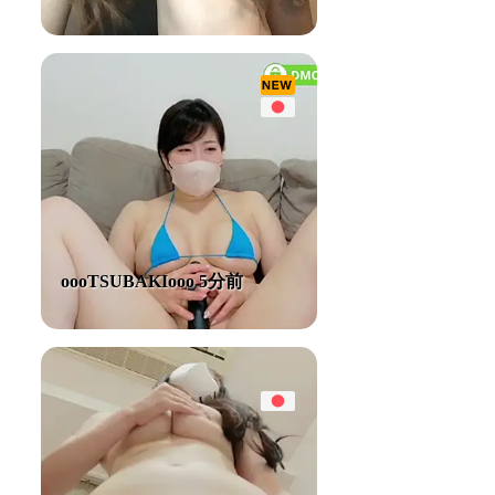
oooTSUBAKIooo 5分前