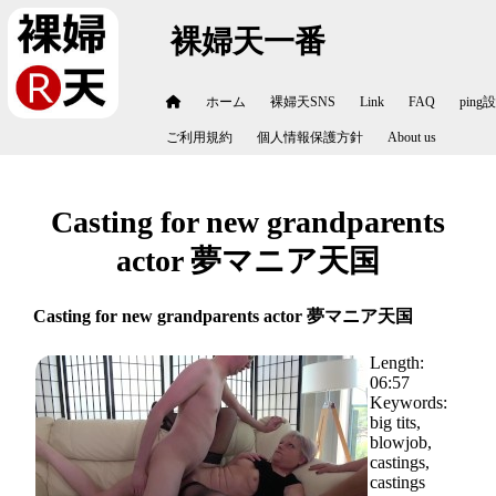
裸婦天一番
ホーム
裸婦天SNS
Link
FAQ
ping
ご利用規約
個人情報保護方針
About us
Casting for new grandparents
actor 夢マニア天国
Casting for new grandparents actor 夢マニア天国
Length:
06:57
Keywords:
big tits,
blowjob,
castings,
castings