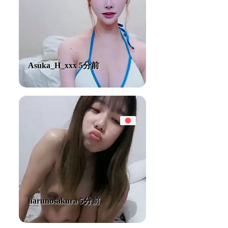
Asuka_H_xxx 5分前
harunosakura 5分前