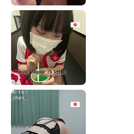
cocoa_lollipop_ch 5分前