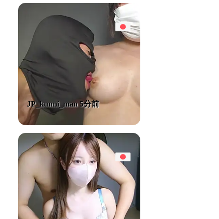
JP_kunni_man 5分前