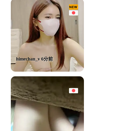
himechan_v 6分前