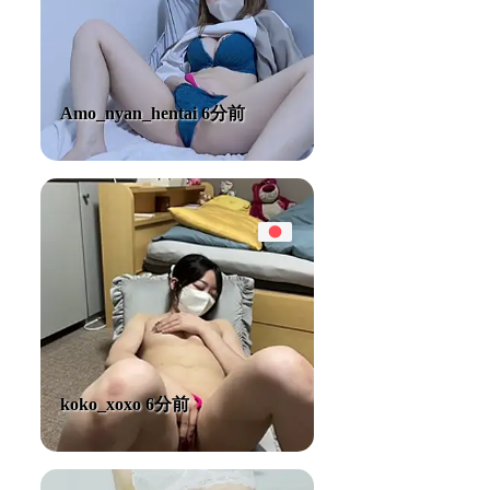
Amo_nyan_hentai 6分前
koko_xoxo 6分前