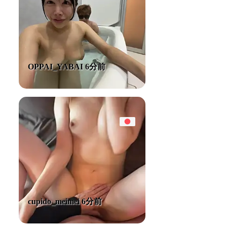
OPPAI_YABAI 6分前
cupido_meimei 6分前