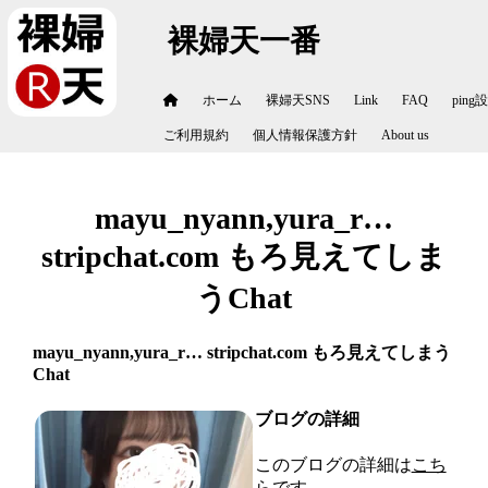
裸婦天一番
ホーム
裸婦天SNS
Link
FAQ
ping
ご利用規約
個人情報保護方針
About us
mayu_nyann,yura_r…
stripchat.com もろ見えてしま
うChat
mayu_nyann,yura_r… stripchat.com もろ見えてしまう
Chat
ブログの詳細
このブログの詳細は
こち
ら
です。