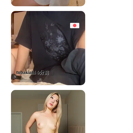
tubakiaki 6分前