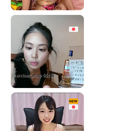
acchan_ecup 6分前