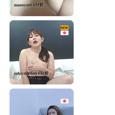
maonyan6 6分前
sukiyakichan 6分前