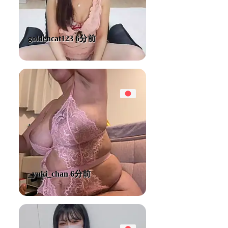
goldencat123 6分前
_yuki_chan 6分前