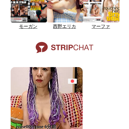
モーガン
西野エリカ
マーファ
jyuse000ryuse 6分前