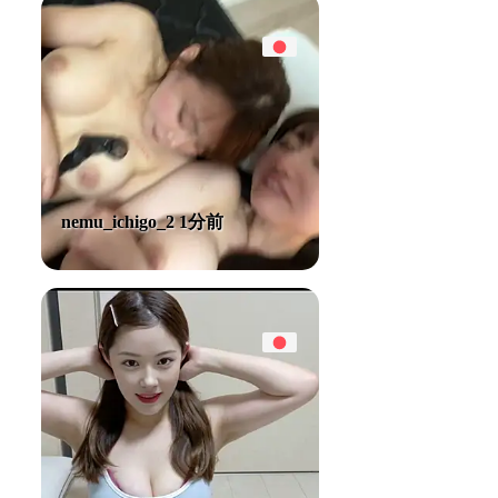
nemu_ichigo_2 1分前