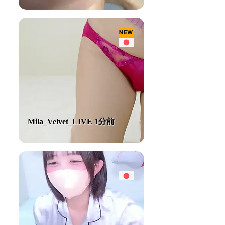
Mila_Velvet_LIVE 1分前