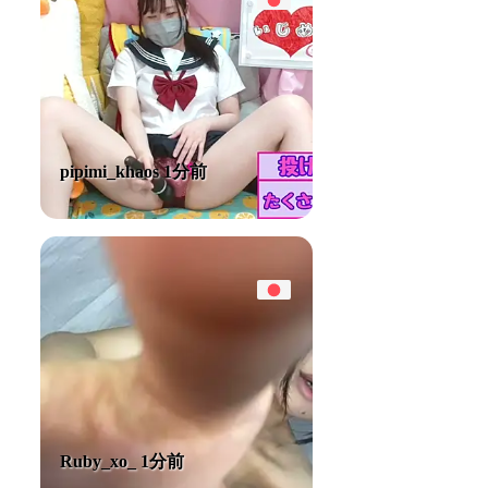
pipimi_khaos 1分前
Ruby_xo_ 1分前