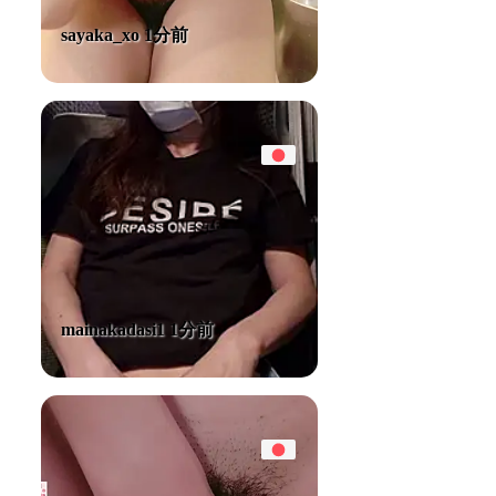
sayaka_xo 1分前
mainakadasi1 1分前