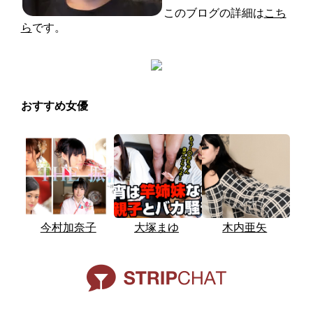
このブログの詳細は
こち
ら
です。
おすすめ女優
今村加奈子
大塚まゆ
木内亜矢