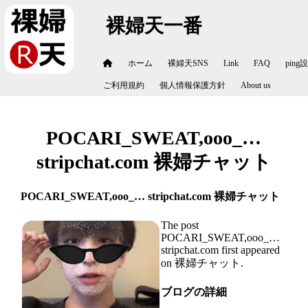
裸婦天一番
ホーム
裸婦天SNS
Link
FAQ
ping
ご利用規約
個人情報保護方針
About us
POCARI_SWEAT,ooo_…
stripchat.com 裸婦チャット
POCARI_SWEAT,ooo_… stripchat.com 裸婦チャット
The post
POCARI_SWEAT,ooo_…
stripchat.com first appeared
on 裸婦チャット.
ブログの詳細