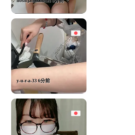
hoshijanakutesei 6分前
y-u-r-a-33 6分前