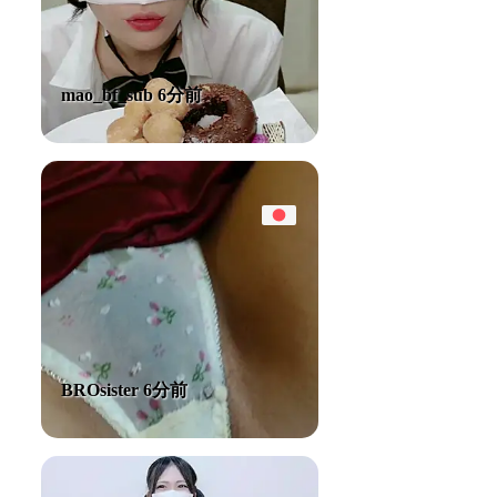
mao_bf_sub 6分前
BROsister 6分前