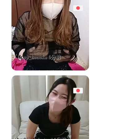
Hcup_honoka 6分前