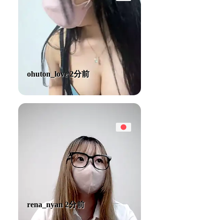
ohuton_love 2分前
rena_nyan 2分前