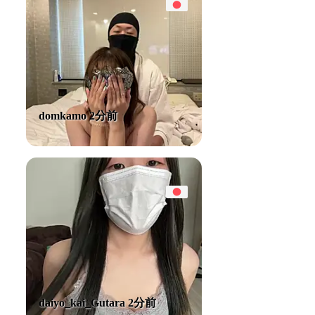
domkamo 2分前
daiyo_kai_Gutara 2分前