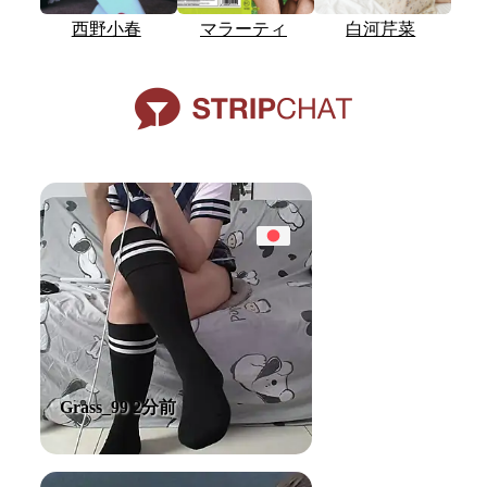
西野小春
マラーティ
白河芹菜
Grass_99 2分前