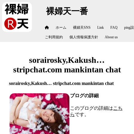
裸婦天一番
ホーム
裸婦天SNS
Link
FAQ
ping
ご利用規約
個人情報保護方針
About us
sorairosky,Kakush…
stripchat.com mankintan chat
sorairosky,Kakush… stripchat.com mankintan chat
ブログの詳細
このブログの詳細は
こち
ら
です。