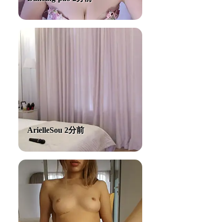
ArielleSou 2分前