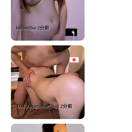
hikom1ko 2分前
JOJO-operation_No1 2分前