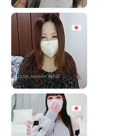
Hcup_honoka 2分前