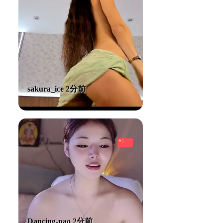
sakura_ice 2分前
Dancing-pao 2分前