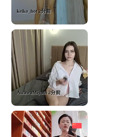
keiko_hot 2分前
AizawaMiyabi 2分前