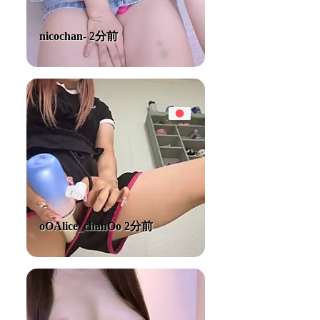
nicochan- 2分前
oOAlice_chanOo 2分前