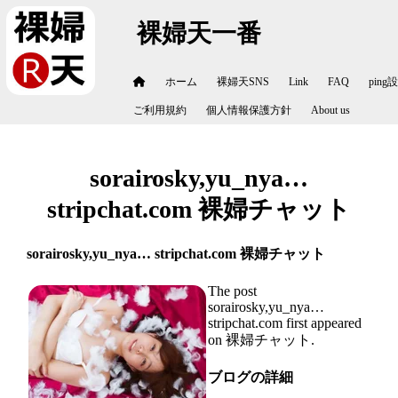
裸婦天一番
ホーム
裸婦天SNS
Link
FAQ
ping
ご利用規約
個人情報保護方針
About us
sorairosky,yu_nya…
stripchat.com 裸婦チャット
sorairosky,yu_nya… stripchat.com 裸婦チャット
The post
sorairosky,yu_nya…
stripchat.com first appeared
on 裸婦チャット.
ブログの詳細