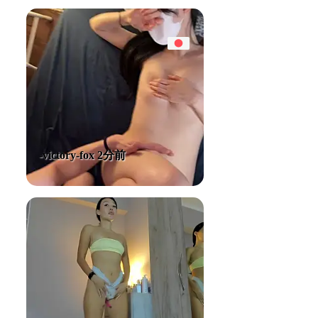
-victory-fox 2分前