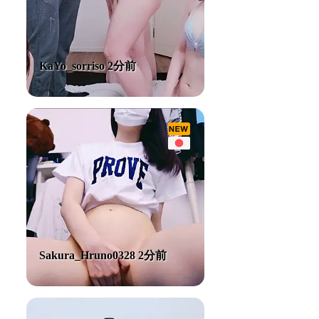
KaYo_sorriso 2分前
Sakura_Hruno0328 2分前