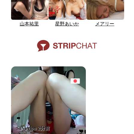
山本祐里
星野あいか
メアリー
SilViAjpn 2分前