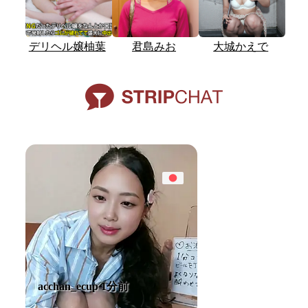
デリヘル嬢柚葉
君島みお
大城かえで
acchan_ecup 1分前