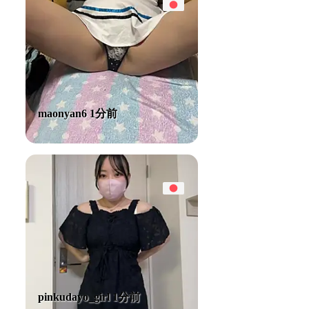
maonyan6 1分前
pinkudayo_girl 1分前