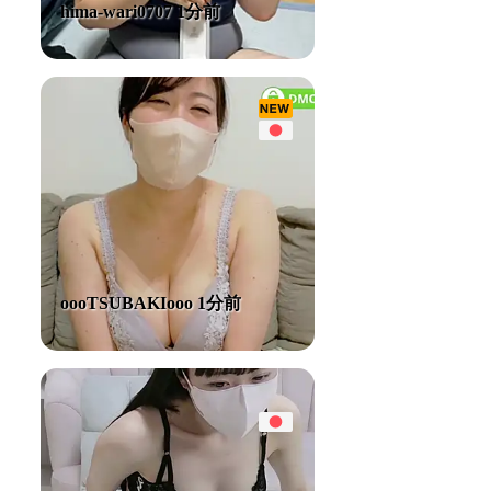
hima-wari0707 1分前
oooTSUBAKIooo 1分前