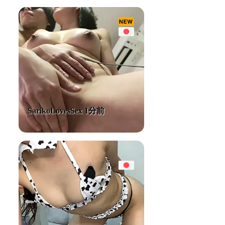
SarikoLovesSex 1分前