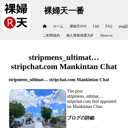
裸婦天一番
ホーム
裸婦天SNS
Link
FAQ
ping
ご利用規約
個人情報保護方針
About us
stripmens_ultimat…
stripchat.com Mankintan Chat
stripmens_ultimat… stripchat.com Mankintan Chat
The post
stripmens_ultimat…
stripchat.com first appeared
on Mankintan Chat.
ブログの詳細