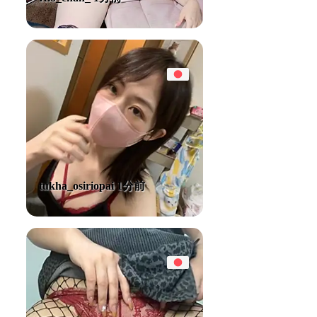
tukha_osiriopai 1分前